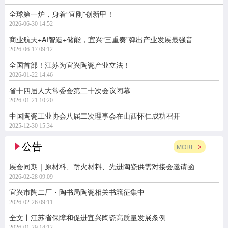
全球第一炉，身着“宜刚”创新甲！
2026-06-30 14:52
商业航天+AI智造+储能，宜兴“三重奏”弹出产业发展最强音
2026-06-17 09:12
全国首部！江苏为宜兴陶瓷产业立法！
2026-01-22 14:46
省十四届人大常委会第二十次会议闭幕
2026-01-21 10:20
中国陶瓷工业协会八届二次理事会在山西怀仁成功召开
2025-12-30 15:34
公告
MORE
展会同期｜原材料、耐火材料、先进陶瓷供需对接会邀请函
2026-02-28 09:09
宜兴市陶二厂・陶书局陶瓷相关书籍征集中
2026-02-26 09:11
全文丨江苏省保障和促进宜兴陶瓷高质量发展条例
2026-01-29 14:12