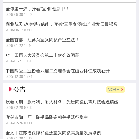
全球第一炉，身着“宜刚”创新甲！
2026-06-30 14:52
商业航天+AI智造+储能，宜兴“三重奏”弹出产业发展最强音
2026-06-17 09:12
全国首部！江苏为宜兴陶瓷产业立法！
2026-01-22 14:46
省十四届人大常委会第二十次会议闭幕
2026-01-21 10:20
中国陶瓷工业协会八届二次理事会在山西怀仁成功召开
2025-12-30 15:34
公告
MORE
展会同期｜原材料、耐火材料、先进陶瓷供需对接会邀请函
2026-02-28 09:09
宜兴市陶二厂・陶书局陶瓷相关书籍征集中
2026-02-26 09:11
全文丨江苏省保障和促进宜兴陶瓷高质量发展条例
2026-01-29 14:12