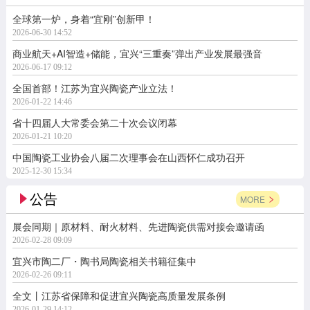
全球第一炉，身着“宜刚”创新甲！
2026-06-30 14:52
商业航天+AI智造+储能，宜兴“三重奏”弹出产业发展最强音
2026-06-17 09:12
全国首部！江苏为宜兴陶瓷产业立法！
2026-01-22 14:46
省十四届人大常委会第二十次会议闭幕
2026-01-21 10:20
中国陶瓷工业协会八届二次理事会在山西怀仁成功召开
2025-12-30 15:34
公告
MORE
展会同期｜原材料、耐火材料、先进陶瓷供需对接会邀请函
2026-02-28 09:09
宜兴市陶二厂・陶书局陶瓷相关书籍征集中
2026-02-26 09:11
全文丨江苏省保障和促进宜兴陶瓷高质量发展条例
2026-01-29 14:12