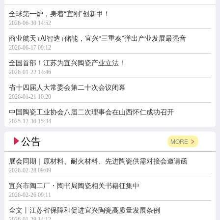
全球第一炉，身着“宜刚”创新甲！
2026-06-30 14:52
商业航天+AI智造+储能，宜兴“三重奏”弹出产业发展最强音
2026-06-17 09:12
全国首部！江苏为宜兴陶瓷产业立法！
2026-01-22 14:46
省十四届人大常委会第二十次会议闭幕
2026-01-21 10:20
中国陶瓷工业协会八届二次理事会在山西怀仁成功召开
2025-12-30 15:34
公告
MORE
展会同期｜原材料、耐火材料、先进陶瓷供需对接会邀请函
2026-02-28 09:09
宜兴市陶二厂・陶书局陶瓷相关书籍征集中
2026-02-26 09:11
全文丨江苏省保障和促进宜兴陶瓷高质量发展条例
2026-01-29 14:12