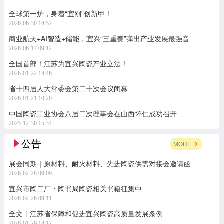
全球第一炉，身着“宜刚”创新甲！
2026-06-30 14:52
商业航天+AI智造+储能，宜兴“三重奏”弹出产业发展最强音
2026-06-17 09:12
全国首部！江苏为宜兴陶瓷产业立法！
2026-01-22 14:46
省十四届人大常委会第二十次会议闭幕
2026-01-21 10:20
中国陶瓷工业协会八届二次理事会在山西怀仁成功召开
2025-12-30 15:34
公告
MORE
展会同期｜原材料、耐火材料、先进陶瓷供需对接会邀请函
2026-02-28 09:09
宜兴市陶二厂・陶书局陶瓷相关书籍征集中
2026-02-26 09:11
全文丨江苏省保障和促进宜兴陶瓷高质量发展条例
2026-01-29 14:12