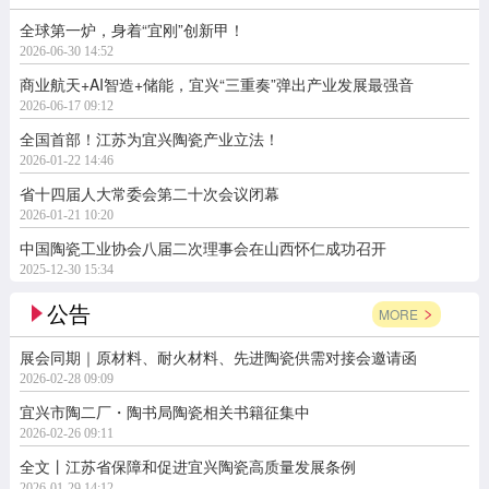
全球第一炉，身着“宜刚”创新甲！
2026-06-30 14:52
商业航天+AI智造+储能，宜兴“三重奏”弹出产业发展最强音
2026-06-17 09:12
全国首部！江苏为宜兴陶瓷产业立法！
2026-01-22 14:46
省十四届人大常委会第二十次会议闭幕
2026-01-21 10:20
中国陶瓷工业协会八届二次理事会在山西怀仁成功召开
2025-12-30 15:34
公告
MORE
展会同期｜原材料、耐火材料、先进陶瓷供需对接会邀请函
2026-02-28 09:09
宜兴市陶二厂・陶书局陶瓷相关书籍征集中
2026-02-26 09:11
全文丨江苏省保障和促进宜兴陶瓷高质量发展条例
2026-01-29 14:12